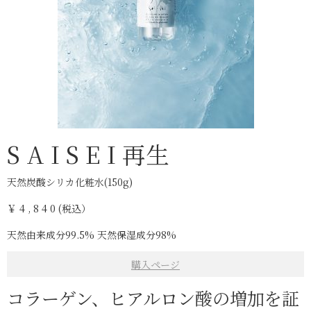
S A I S E I 再⽣
天然炭酸シリカ化粧⽔(150g)
￥ 4 , 8 4 0 (税込）
天然由来成分99.5% 天然保湿成分98%
購入ページ
コラーゲン、ヒアルロン酸の増加を証