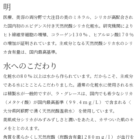
明
医療、美容の両分野で⼤注⽬の美のミネラル、シリカが⾼配合され
た国内初のエビデンス付き天然炭酸シリカ化粧⽔。研究機関により
ヒト線維芽細胞の増殖、コラーゲン1 3 0 % 、ヒアルロン酸1 7 0 ％
の増加が証明されています。主成分となる天然炭酸シリカ⽔のシリ
カ含有量は、国内最⾼基準。
⽔へのこだわり
化粧⽔の8 0 % 以上は⽔から作られています。だからこそ、主成分
である⽔にとことんこだわりました。通常の化粧⽔に使⽤される⽔
は精製⽔が⼀般的ですが、ラ・グレースは、国内でも希少なシリカ
（メタケイ酸）が国内最⾼基準（ 9 9 . 4 m g / L ） で含まれる〈
⼤分県阿蘇野で湧く天然炭酸温泉⽔〉 を使⽤しています。
美肌成分シリカがみずみずしさと潤いをあたえ、カサついた肌のキ
メをととのえます。
⾓質を柔らかくし天然炭酸（炭酸含有量1 2 8 0 m g / l ） が⾎⾏を