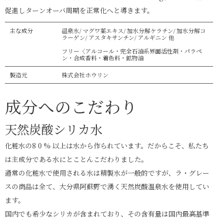
促進しターンオーバ周期を正常化へと導きます。
主な成分
温泉⽔/ マグワ葉エキス/ 加⽔分解ケラチン/ 加⽔分解コ
ラーゲン/ アスタキサンチン/ アルギニン 他
フリー〈アルコール・完全石油系界面活性剤・パラペ
ン・合成香料・着色料・鉱物油
製造元
株式会社ホウリン
成分へのこだわり
天然炭酸シリカ⽔
化粧⽔の8 0 % 以上は水から作られています。だからこそ、私たち
は主成分である⽔にとことんこだわりました。
通常の化粧⽔で使⽤される⽔は精製⽔が⼀般的ですが、ラ・グレー
スの商品は全て、⼤分県阿蘇野で湧く天然炭酸温泉⽔を使⽤してい
ます。
国内でも希少なシリカが含まれており、その含有量は国内最⾼基準