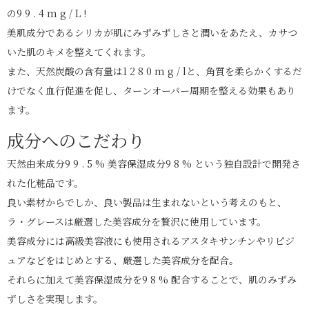
の9 9 . 4 m g / L !
美肌成分であるシリカが肌にみずみずしさと潤いをあたえ、カサつ
いた肌のキメを整えてくれます。
また、天然炭酸の含有量は1 2 8 0 m g / lと、⾓質を柔らかくするだ
けでなく⾎⾏促進を促し、ターンオーバー周期を整える効果もあり
ます。
成分へのこだわり
天然由来成分9 9 . 5 % 美容保湿成分9 8 % という独⾃設計で開発さ
れた化粧品です。
良い素材からでしか、良い製品は⽣まれないという考えのもと、
ラ・グレースは厳選した美容成分を贅沢に使⽤しています。
美容成分には⾼級美容液にも使⽤されるアスタキサンチンやリピジ
ュアなどをはじめとする、厳選した美容成分を配合。
それらに加えて美容保湿成分を9 8 % 配合することで、肌のみずみ
ずしさを実現します。